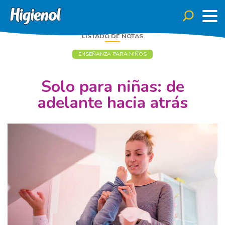
LISTADO DE NOTAS
ENSEÑANZA PARA NIÑOS
Solo para niñas: de
adelante hacia atrás