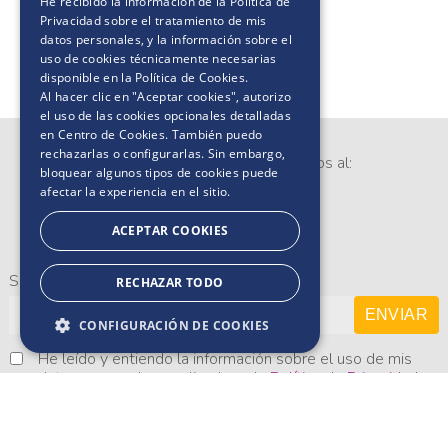
He recibido la información de la
Política de
Privacidad
sobre el tratamiento de mis
datos personales, y la información sobre el
uso de cookies técnicamente necesarias
disponible en la
Política de Cookies
.
Al hacer clic en "Aceptar cookies", autorizo
el uso de las cookies opcionales detalladas
en Centro de Cookies. También puedo
rechazarlas o configurarlas. Sin embargo,
Si tienes alguna duda contáctanos al:
bloquear algunos tipos de cookies puede
0800 2018
afectar la experiencia en el sitio.
ACEPTAR COOKIES
Suscríbete a nuestro newsletter
RECHAZAR TODO
ENVIAR
CONFIGURACIÓN DE COOKIES
He leído y entiendo la información sobre el uso de mis
datos personales explicada en la
Política de Privacidad
y entregó a Softys mi consentimiento para el uso de
mis datos con la finalidad de recibir comunicaciones
comerciales personalizadas de Softys a través de